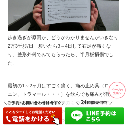
歩き過ぎが原因か、どうかわかりませんがいきなり
2万3千歩/日 歩いたら3～4日して右足が痛くな
り、整形外科でみてもらったら、半月板損傷でし
た。
最初の1～2ヶ月はすごく痛く、痛め止め薬（ロキソ
ページの
先頭へ
ニン、トラマール・・・）を飲んでも痛みが消え
ず、歩くのも、体を動かすのもつらかったです。
そこで、義姉がネットでやまぐち鍼灸院をみつけて
くれて、すがる思いでやって来ました。